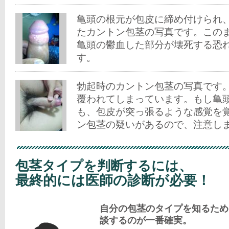
亀頭の根元が包皮に締め付けられ
たカントン包茎の写真です。この
亀頭の鬱血した部分が壊死する恐
す。
勃起時のカントン包茎の写真です
覆われてしまっています。もし亀
も、包皮が突っ張るような感覚を
ン包茎の疑いがあるので、注意し
包茎タイプを判断するには、
最終的には医師の診断が必要！
自分の包茎のタイプを知るため
談するのが一番確実。