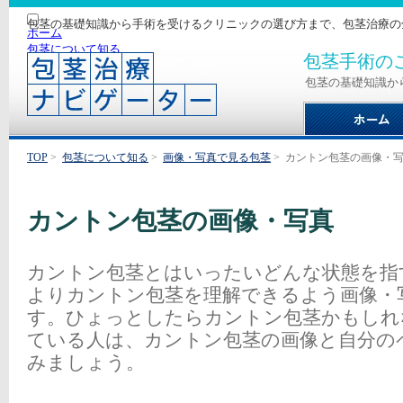
包茎の基礎知識から手術を受けるクリニックの選び方まで、包茎治療の
ホーム
包茎について知る
包茎手術の
手術について知る
クリニックを探す
包茎の基礎知識か
サイトマップ
TOP
>
包茎について知る
>
画像・写真で見る包茎
>
カントン包茎の画像・
カントン包茎の画像・写真
カントン包茎とはいったいどんな状態を指
よりカントン包茎を理解できるよう画像・
す。ひょっとしたらカントン包茎かもしれ
ている人は、カントン包茎の画像と自分の
みましょう。