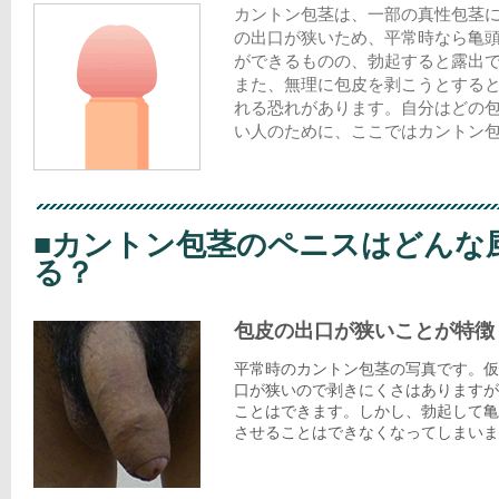
カントン包茎は、一部の真性包茎
の出口が狭いため、平常時なら亀
ができるものの、勃起すると露出
また、無理に包皮を剥こうとする
れる恐れがあります。自分はどの
い人のために、ここではカントン
■カントン包茎のペニスはどんな
る？
包皮の出口が狭いことが特徴
平常時のカントン包茎の写真です。仮
口が狭いので剥きにくさはありますが
ことはできます。しかし、勃起して亀
させることはできなくなってしまいま