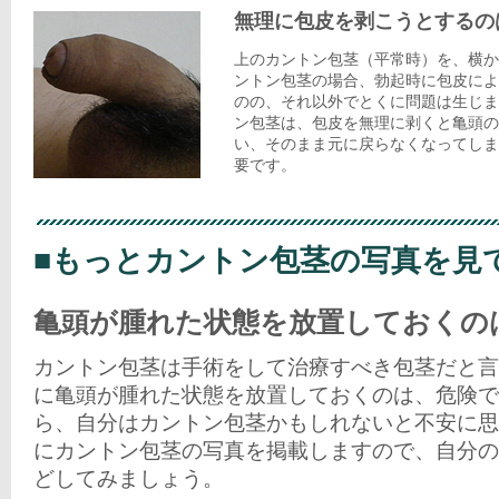
無理に包皮を剥こうとするの
上のカントン包茎（平常時）を、横か
ントン包茎の場合、勃起時に包皮によ
のの、それ以外でとくに問題は生じま
ン包茎は、包皮を無理に剥くと亀頭の
い、そのまま元に戻らなくなってしま
要です。
■もっとカントン包茎の写真を見
亀頭が腫れた状態を放置しておくの
カントン包茎は手術をして治療すべき包茎だと言
に亀頭が腫れた状態を放置しておくのは、危険で
ら、自分はカントン包茎かもしれないと不安に思
にカントン包茎の写真を掲載しますので、自分の
どしてみましょう。